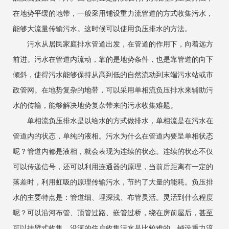
在地势平缓的地带，一般采用铺设重力流管道的方式收集污水，
能够大流量传输污水。这时候可以使用负压排水的方法。
污水从居民家庭排水管道出发，在管道的作用下，向着远方
前进。污水在管道内流动，靠的是地势条件，也是靠管道的向下
倾斜，使得污水能够保持从高到低的自然流动到末端污水站或市
政管网。在地势复杂的地带，可以采用单相流负压排水来辅助污
水的传输，能够解决地势复杂带来的污水收集难题。
单相流负压排水是以给水的方式做排水，单相流是在污水在
管道内的状态，单纯的液相。污水为什么在管道内要呈单相状态
呢？管道内都是液相，就会表现为连续的状态。连续的状态不仅
可以传递信号，还可以利用连通器的原理，当前后距离有一定的
落差时，利用虹吸的原理传输污水，节约了大量的能耗。负压排
水的主要特点是：管道细、埋深浅、布管灵活。灵活到什么程度
呢？可以沿河布管、顶管过路、嵌管过桥，绕在房前屋后，甚至
可以挂壁式收集。沿河的住户收集污水是比较难的，铺设重力流